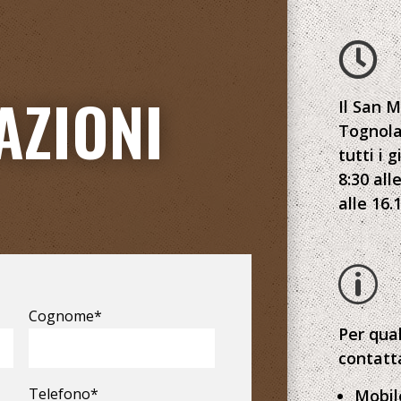

AZIONI
Il San M
Tognola
tutti i 
8:30 all
alle 16.1
p
Cognome*
Per qual
contatt
Telefono*
Mobil