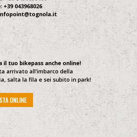
:
+39 043968026
infopoint@tognola.it
a il tuo bikepass anche online!
a arrivato all’imbarco della
a, salta la fila e sei subito in park!
STA ONLINE