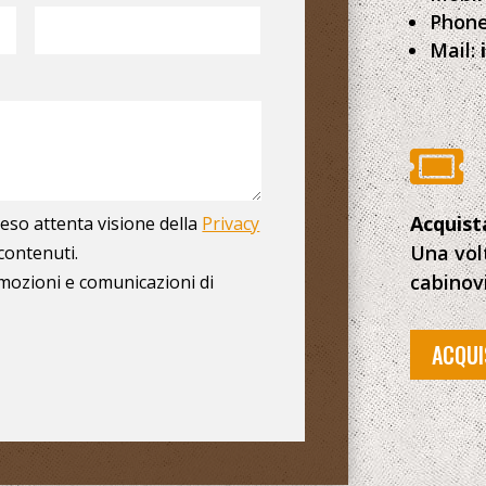
Phone
Mail:

Acquist
eso attenta visione della
Privacy
Una volt
contenuti.
cabinovi
mozioni e comunicazioni di
ACQUI